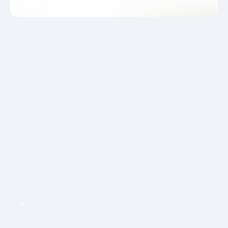
Каталог и услуги
Установки алмазного бурения
Алмазные коронки и сегменты
Алмазные диски
Алмазные канаты
Канатные пилы
Шовнарезчики
Услуги
Акции
Как купить
а
О компании