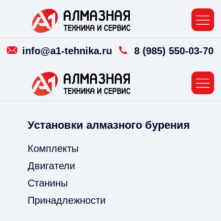
info@a1-tehnika.ru
8 (985) 550-03-70
Установки алмазного бурения
Алм
Комплекты
Алм
Двигатели
Алм
Станины
Сме
Принадлежности
Кор
Ка
Алмазные
канаты
Гид
Печёные алмазные канаты
Эле
Гальванические канаты
Вакуумные канаты