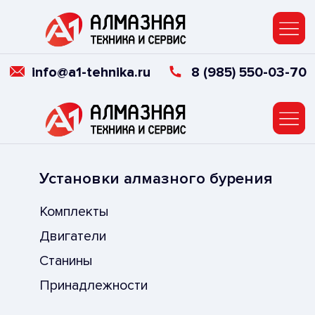
info@a1-tehnika.ru
8 (985) 550-03-70
Установки алмазного бурения
Алм
Комплекты
Алм
Двигатели
Алм
Станины
Сме
Принадлежности
Кор
Ка
Алмазные
канаты
Гид
Печёные алмазные канаты
Эле
Гальванические канаты
Вакуумные канаты