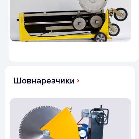
Каталог и услуги
Установки алмазного бурения
Алмазные коронки и сегменты
Алмазные диски
Алмазные канаты
Канатные пилы
Шовнарезчики
Услуги
Акции
Как купить