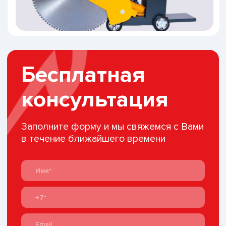
О компании
О нас
Контакты
Пишите нам
info@a1-tehnika.ru
Звоните нам
8 (985) 550-03-70
Смотрите нас
Политика конфиденциальности
Создание сайта — товарищи